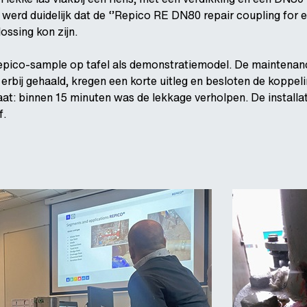
 werd duidelijk dat de ‘’Repico RE DN80 repair coupling for 
ossing kon zijn.
 Repico-sample op tafel als demonstratiemodel. De maintenan
bij gehaald, kregen een korte uitleg en besloten de koppeli
aat: binnen 15 minuten was de lekkage verholpen. De installa
f.