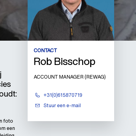
CONTACT
Rob Bisschop
j
ACCOUNT MANAGER (REWAG)
ies
oudt:
+31(0)615870719
Stuur een e-mail
n foto
 om een
leiding