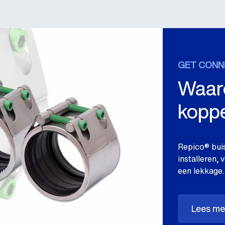
GET CONN
Waar
koppe
Repico® buis
installeren,
een lekkage.
Lees mee