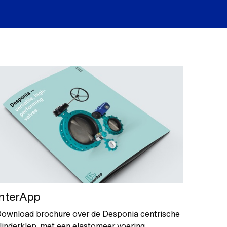
InterApp
ownload brochure over de Desponia centrische
linderklep, met een elastomeer voering,