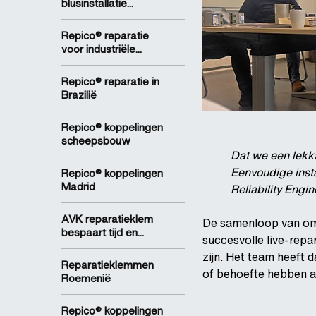
blusinstallatie...
Repico® reparatie
voor industriële...
Repico® reparatie in
Brazilië
Repico® koppelingen
scheepsbouw
Dat we een lekka
Eenvoudige insta
Repico® koppelingen
Madrid
Reliability Engi
AVK reparatieklem
De samenloop van omst
bespaart tijd en...
succesvolle live-repa
zijn. Het team heeft 
Reparatieklemmen
of behoefte hebben aa
Roemenië
Repico® koppelingen