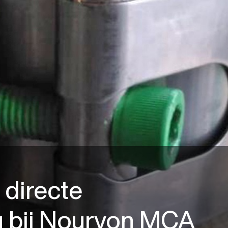
 directe
g bij Nouryon MCA