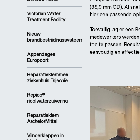
(88,9 mm OD). Al snel
Victorian Water
hier een passende opl
Treatment Facility
Toevallig lag er een
Nieuw
medewerkers werden er
brandbestrijdingssysteem...
toe te passen. Result
eenvoudig en effectie
Appendages
Europoort
Reparatieklemmen
ziekenhuis Tsjechië
Repico®
rioolwaterzuivering
Reparatieklem
ArchelorMittal
Vlinderkleppen in