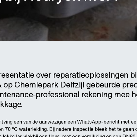
resentatie over reparatieoplossingen bi
op Chemiepark Delfzijl gebeurde prec
ntenance-professional rekening mee h
ekkage.
ontving een van de aanwezigen een WhatsApp-bericht met ee
en 70 °C waterleiding. Bij nadere inspectie bleek het te gaan
 lekke las vlakbij een flens, met een verdikking en een DN80 