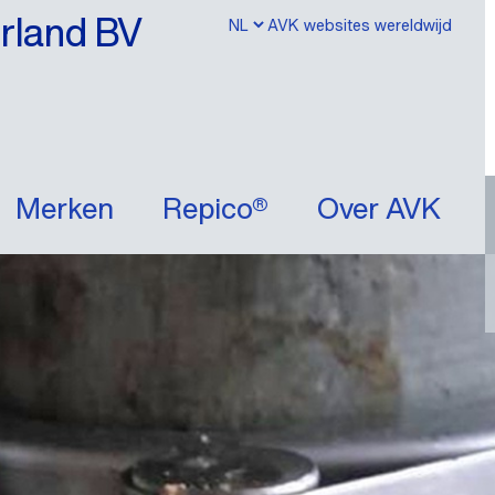
erland BV
AVK websites wereldwijd
Merken
Repico®
Over AVK