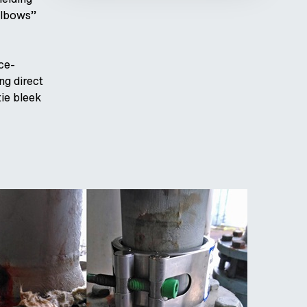
elbows’’
ce-
ng direct
tie bleek