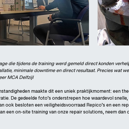
ge die tijdens de training werd gemeld direct konden verhel
llatie, minimale downtime en direct resultaat. Precies wat we
neer MCA Delfzijl
andigheden maakte dit een uniek praktijkmoment: een theore
ratie. De gedeelde foto’s onderstrepen hoe waardevol snelle,
dan ook besloten een veiligheidsvoorraad Repico’s en een repa
n een on-site training van onze repair solutions, neem dan