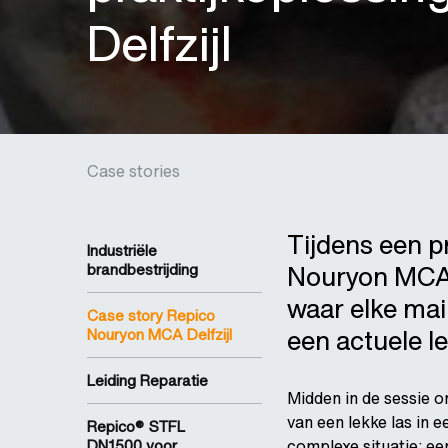
Delfzijl
Case stories
Tijdens een p
Industriële
Nouryon MCA 
brandbestrijding
waar elke mai
Case story Repico
een actuele l
Nouryon MCA Delfzijl
Leiding Reparatie
Midden in de sessie 
van een lekke las in e
Repico® STFL
DN1500 voor...
complexe situatie: een