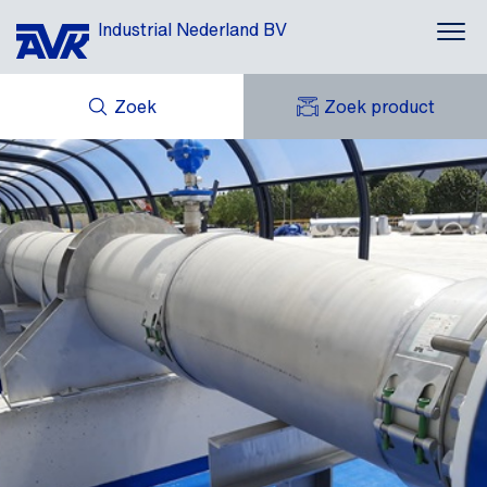
Industrial Nederland BV
Zoek
Zoek product
MIJN OFFERTES
NIEUWS
MIJN AVK
DOWNLOADS
AVK HOLDING (GROUP)
CASE STORIES
AVK NEDERLAND
CONTACT