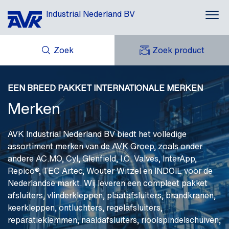
Industrial Nederland BV
Zoek
Zoek product
Toepassingen
MIJN OFFERTES
Producten
NIEUWS
EEN BREED PAKKET INTERNATIONALE MERKEN
MIJN AVK
DOWNLOADS
Merken
AVK HOLDING (GROUP)
Merken
CASE STORIES
AVK NEDERLAND
CONTACT
Repico®
AVK Industrial Nederland BV biedt het volledige
assortiment merken van de AVK Groep, zoals onder
Over AVK
andere AC.MO, Cyl, Glenfield, I.C. Valves, InterApp,
Repico®, TEC Artec, Wouter Witzel en INDOIL voor de
Nederlandse markt. Wij leveren een compleet pakket
afsluiters, vlinderkleppen, plaatafsluiters, brandkranen,
keerkleppen, ontluchters, regelafsluiters,
reparatieklemmen, naaldafsluiters, rioolspindelschuiven,