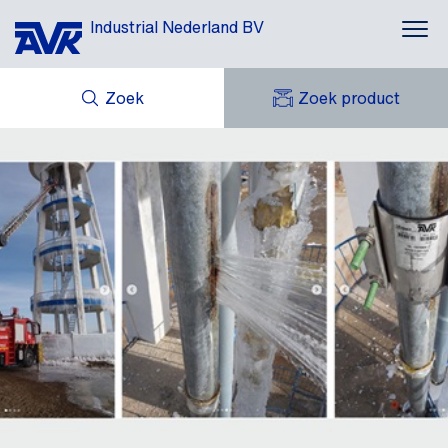
Industrial Nederland BV
Zoek
Zoek product
MIJN OFFERTES
NIEUWS
MIJN AVK
DOWNLOADS
AVK HOLDING (GROUP)
CASE STORIES
AVK NEDERLAND
CONTACT