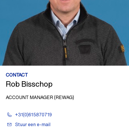
CONTACT
Rob Bisschop
ACCOUNT MANAGER (REWAG)
+31(0)615870719
Stuur een e-mail