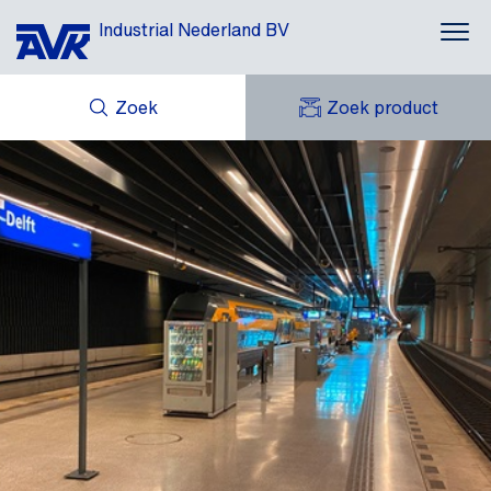
Industrial Nederland BV
Zoek
Zoek product
MIJN OFFERTES
NIEUWS
MIJN AVK
DOWNLOADS
AVK HOLDING (GROUP)
CASE STORIES
AVK NEDERLAND
CONTACT