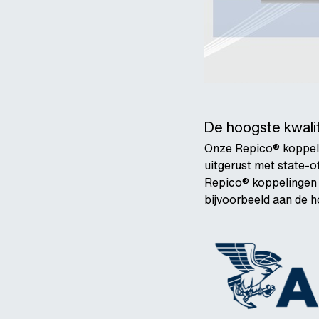
De hoogste kwalit
Onze Repico® koppeli
uitgerust met state-o
Repico® koppelingen z
bijvoorbeeld aan de h