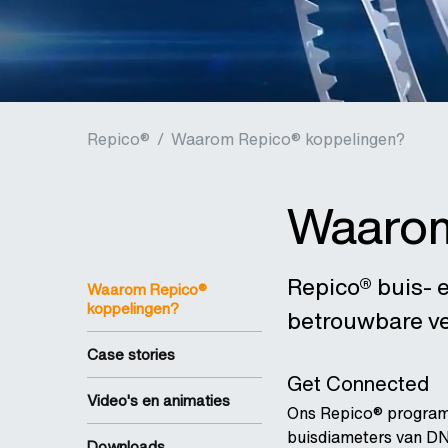
Repico®
/
Waarom Repico® koppelingen?
Waarom
Repico® buis- e
Waarom Repico®
koppelingen?
betrouwbare ve
Case stories
Get Connected
Video's en animaties
Ons Repico® programm
buisdiameters van DN
Downloads