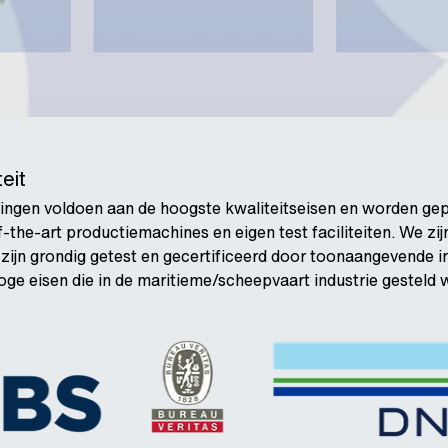
eit
ngen voldoen aan de hoogste kwaliteitseisen en worden gep
f-the-art productiemachines en eigen test faciliteiten. We zi
ijn grondig getest en gecertificeerd door toonaangevende in
oge eisen die in de maritieme/scheepvaart industrie gesteld 