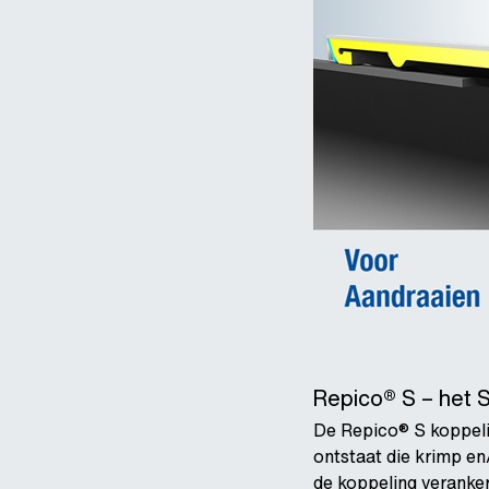
Repico® S – het S
De Repico® S koppelin
ontstaat die krimp en
de koppeling veranke