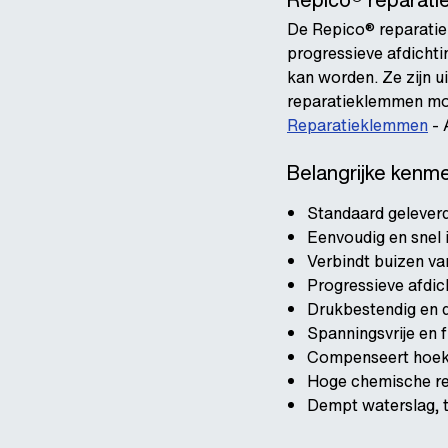
De Repico® reparatiek
progressieve afdichti
kan worden. Ze zijn u
reparatieklemmen moge
Reparatieklemmen
- 
Belangrijke kenm
Standaard geleverd
Eenvoudig en snel 
Verbindt buizen va
Progressieve afdi
Drukbestendig en di
Spanningsvrije en f
Compenseert hoekv
Hoge chemische res
Dempt waterslag, t