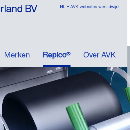
erland BV
AVK websites wereldwijd
Merken
Repico®
Over AVK