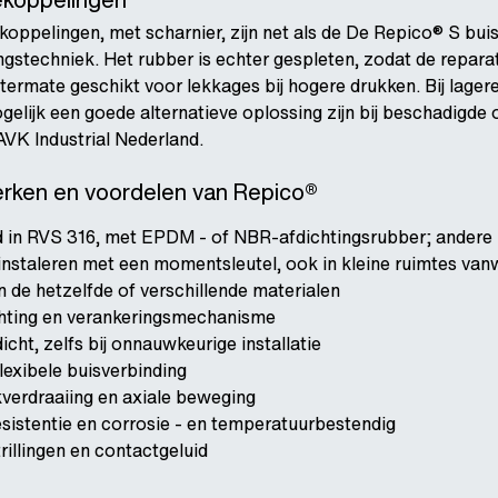
oppelingen, met scharnier, zijn net als de De Repico® S bui
ngstechniek. Het rubber is echter gespleten, zodat de repar
itermate geschikt voor lekkages bij hogere drukken. Bij lage
lijk een goede alternatieve oplossing zijn bij beschadigde 
AVK Industrial Nederland.
erken en voordelen van Repico®
 in RVS 316, met EPDM - of NBR-afdichtingsrubber; andere 
instaleren met een momentsleutel, ook in kleine ruimtes va
n de hetzelfde of verschillende materialen
chting en verankeringsmechanisme
cht, zelfs bij onnauwkeurige installatie
lexibele buisverbinding
erdraaiing en axiale beweging
istentie en corrosie - en temperatuurbestendig
rillingen en contactgeluid