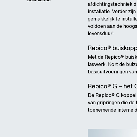
afdichtingstechniek d
installatie. Verder z
gemakkelijk te instal
voldoen aan de hoogs
levensduur!
Repico® buiskopp
Met de Repico® buisk
laswerk. Kort de buiz
basisuitvoeringen va
Repico® G – het G
De Repico® G koppeli
van gripringen die de
toenemende interne dr