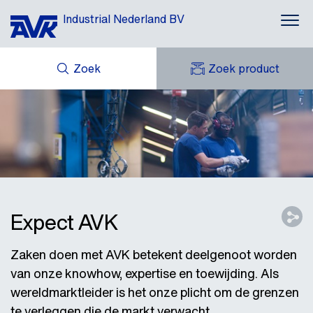
Industrial Nederland BV
Zoek
Zoek product
MIJN OFFERTES
NIEUWS
MIJN AVK
DOWNLOADS
AVK HOLDING (GROUP)
CASE STORIES
AVK NEDERLAND
CONTACT
Expect AVK
Zaken doen met AVK betekent deelgenoot worden
van onze knowhow, expertise en toewijding. Als
wereldmarktleider is het onze plicht om de grenzen
te verleggen die de markt verwacht.