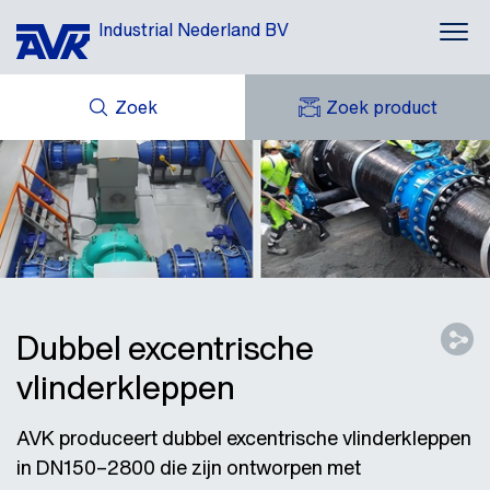
Industrial Nederland BV
Zoek
Zoek product
MIJN OFFERTES
NIEUWS
MIJN AVK
DOWNLOADS
AVK HOLDING (GROUP)
CASE STORIES
AVK NEDERLAND
CONTACT
Dubbel excentrische
vlinderkleppen
AVK produceert dubbel excentrische vlinderkleppen
in DN150–2800 die zijn ontworpen met