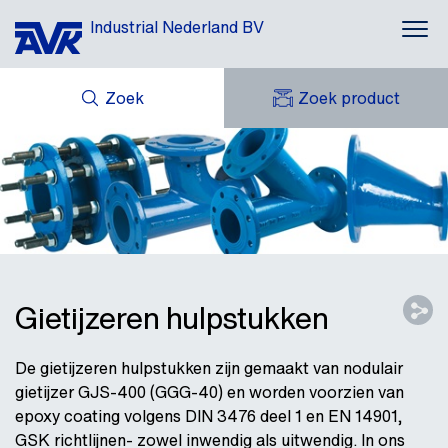
Industrial Nederland BV
Zoek
Zoek product
MIJN OFFERTES
NIEUWS
MIJN AVK
DOWNLOADS
AVK HOLDING (GROUP)
CASE STORIES
AVK NEDERLAND
CONTACT
Gietijzeren hulpstukken
De gietijzeren hulpstukken zijn gemaakt van nodulair
gietijzer GJS-400 (GGG-40) en worden voorzien van
epoxy coating volgens DIN 3476 deel 1 en EN 14901,
GSK richtlijnen- zowel inwendig als uitwendig. In ons