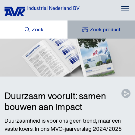
Industrial Nederland BV
Zoek
Zoek product
MIJN OFFERTES
NIEUWS
MIJN AVK
DOWNLOADS
AVK HOLDING (GROUP)
CASE STORIES
AVK NEDERLAND
CONTACT
Duurzaam vooruit: samen
bouwen aan impact
Duurzaamheid is voor ons geen trend, maar een
vaste koers. In ons MVO-jaarverslag 2024/2025