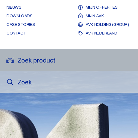
NIEUWS
MIJN OFFERTES
DOWNLOADS
MIJN AVK
CASE STORIES
AVK HOLDING (GROUP)
CONTACT
AVK NEDERLAND
Zoek product
Zoek