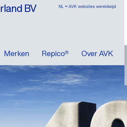
erland BV
AVK websites wereldwijd
Merken
Repico®
Over AVK